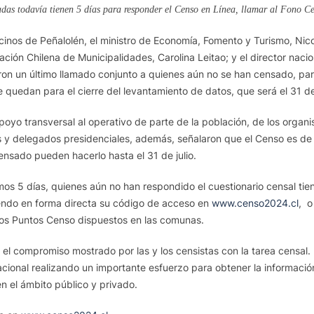
das todavía tienen 5 días para responder el Censo en Línea, llamar al Fono C
cinos de Peñalolén, el ministro de Economía, Fomento y Turismo, Nico
ción Chilena de Municipalidades, Carolina Leitao; y el director nacio
ieron un último llamado conjunto a quienes aún no se han censado, p
e quedan para el cierre del levantamiento de datos, que será el 31 de 
poyo transversal al operativo de parte de la población, de los organ
es y delegados presidenciales, además, señalaron que el Censo es de 
nsado pueden hacerlo hasta el 31 de julio.
os 5 días, quienes aún no han respondido el cuestionario censal tien
iendo en forma directa su código de acceso en
www.censo2024.cl
, o
los Puntos Censo dispuestos en las comunas.
 el compromiso mostrado por las y los censistas con la tarea censal.
 nacional realizando un importante esfuerzo para obtener la informaci
n el ámbito público y privado.